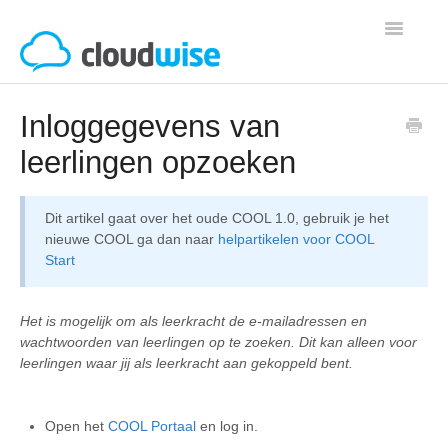
Toggle
Navigatio
Algemene informatie
Inloggegevens van
leerlingen opzoeken
COOL Portaal
Dit artikel gaat over het oude COOL 1.0, gebruik je het
COOL Portaal - Beheerders
nieuwe COOL ga dan naar
helpartikelen voor COOL
Start
COOL Check
Het is mogelijk om als leerkracht de e-mailadressen en
Overig
wachtwoorden van leerlingen op te zoeken. Dit kan alleen voor
leerlingen waar jij als leerkracht aan gekoppeld bent.
Open het
COOL Portaal
en log in.